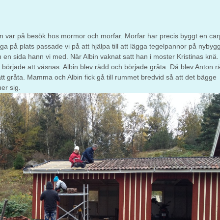
n var på besök hos mormor och morfar. Morfar har precis byggt en car
a på plats passade vi på att hjälpa till att lägga tegelpannor på nybygg
 en sida hann vi med. När Albin vaknat satt han i moster Kristinas knä.
 började att väsnas. Albin blev rädd och började gråta. Då blev Anton r
tt gråta. Mamma och Albin fick gå till rummet bredvid så att det bägge
er sig.