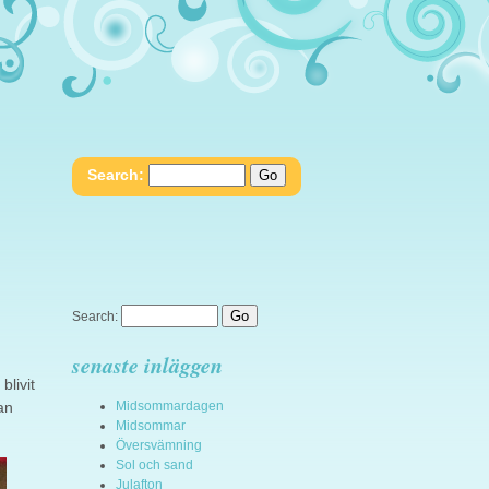
Search:
Search:
senaste inläggen
blivit
Han
Midsommardagen
Midsommar
Översvämning
Sol och sand
Julafton