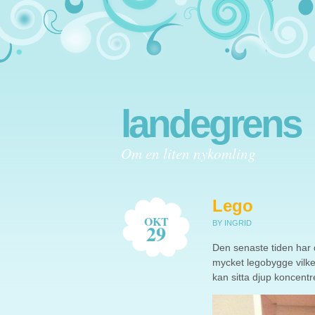
landegrens
Om en liten nykomling
Lego
OKT
BY INGRID
29
Den senaste tiden har d
mycket legobygge vilket 
kan sitta djup koncentr