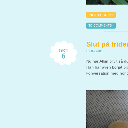
UNCATEGORIZED
NO COMMENTS »
Slut på fride
OKT
BY INGRID
6
Nu har Albin blivit så d
Han har även börjat p
konversation med honom