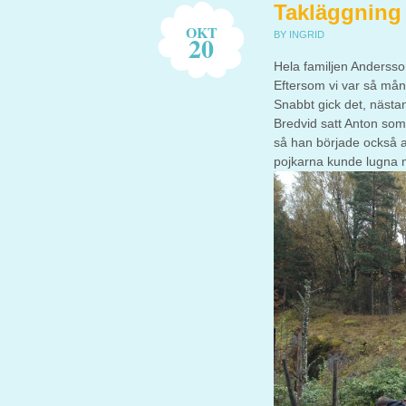
Takläggning
OKT
BY INGRID
20
Hela familjen Andersso
Eftersom vi var så mång
Snabbt gick det, nästan
Bredvid satt Anton som
så han började också a
pojkarna kunde lugna n