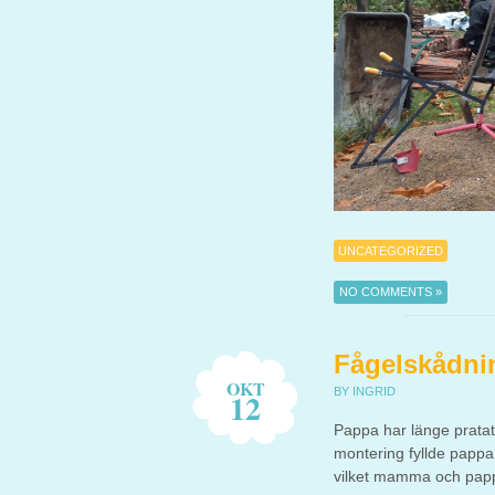
UNCATEGORIZED
NO COMMENTS »
Fågelskådni
OKT
BY INGRID
12
Pappa har länge pratat 
montering fyllde pappa o
vilket mamma och papp