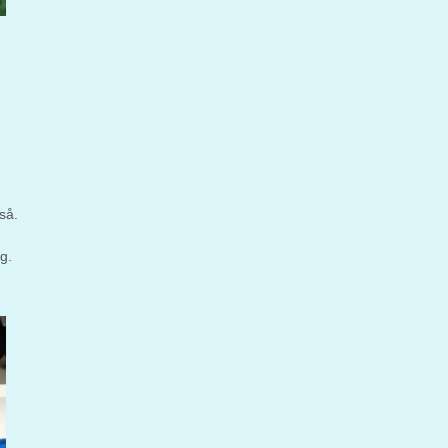
så.
g.