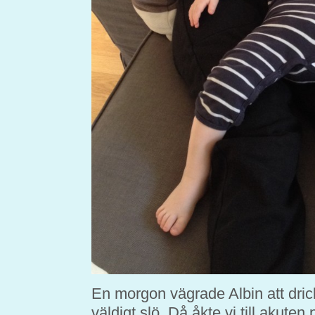
En morgon vägrade Albin att dric
väldigt slö. Då åkte vi till akuten