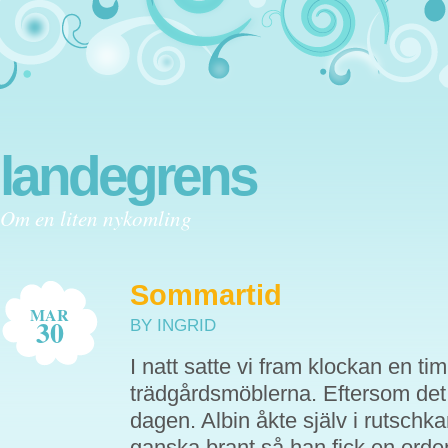
landegrens
Om en liten nykomling
Sommartid
MAR
30
BY INGRID
I natt satte vi fram klockan en t
trädgårdsmöblerna. Eftersom det v
dagen. Albin åkte själv i rutschk
ganska brant så han fick en ordentli