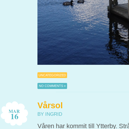
UNCATEGORIZED
NO COMMENTS »
Vårsol
MAR
16
BY INGRID
Våren har kommit till Ytterby. St