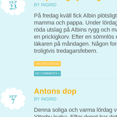
SEP
23
BY INGRID
På fredag kväll fick Albin plötslig
mamma och pappa. Under lördage
röda utslag på Albins rygg och 
en prickigkorv. Efter en sömnlös n
läkaren på måndagen. Någon form
troligtvis tredagarsfebern.
UNCATEGORIZED
NO COMMENTS »
Antons dop
SEP
7
BY INGRID
Denna soliga och varma lördag va
Ytterby kyrka. Efter dopet bar de