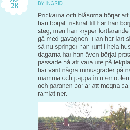
SEP
28
BY INGRID
Prickarna och blåsorna börjar att
han börjat frisknat till har han bö
steg, men han kryper fortfarande h
gå med gåvagnen. Han har lärt 
så nu springer han runt i hela h
dagarna har han även börjat prat
passade på att vara ute på lekpl
har varit några minusgrader på nä
mamma och pappa in utemöblern
och päronen börjar att mogna så 
ramlat ner.