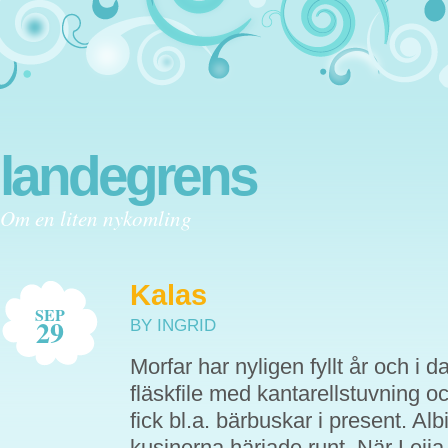
landegrens
Om en liten nykomling
Kalas
SEP
29
BY INGRID
Morfar har nyligen fyllt år och i 
fläskfile med kantarellstuvning och 
fick bl.a. bärbuskar i present. Alb
kusinerna härjade runt. När Leija 