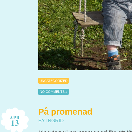
UNCATEGORIZED
NO COMMENTS »
På promenad
APR
13
BY INGRID