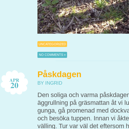
UNCATEGORIZED
NO COMMENTS »
Påskdagen
APR
20
BY INGRID
Den soliga och varma påskdagen f
äggrullning på gräsmattan åt vi l
gunga, gå promenad med dockvag
och besöka tuppen. Innan vi åkt
välling. Tur var väl det eftersom