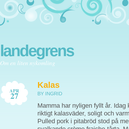
landegrens
Om en liten nykomling
Kalas
APR
27
BY INGRID
Mamma har nyligen fyllt år. Idag
riktigt kalasväder, soligt och varm
Pulled pork i pitabröd stod på men
svalkande crème fraiche-tårta. 