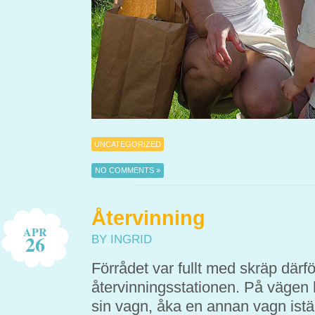
UNCATEGORIZED
NO COMMENTS »
Återvinning
APR
26
BY INGRID
Förrådet var fullt med skräp därfö
återvinningsstationen. På vägen h
sin vagn, åka en annan vagn istäl