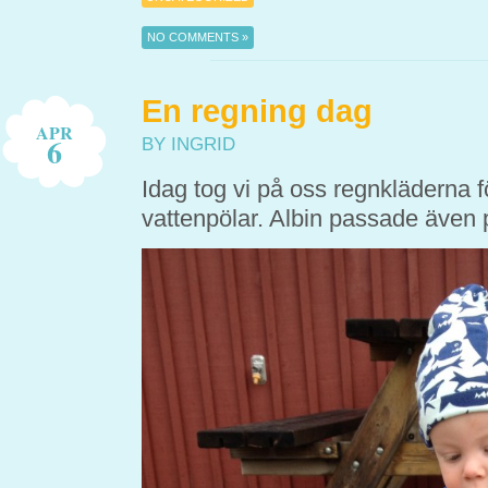
NO COMMENTS »
En regning dag
APR
6
BY INGRID
Idag tog vi på oss regnkläderna f
vattenpölar. Albin passade även p