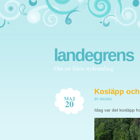
landegrens
Om en liten nykomling
Kosläpp och
MAJ
BY INGRID
20
Idag var det kosläpp 