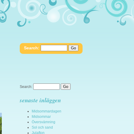
Search:
Search:
senaste inläggen
Midsommardagen
Midsommar
Översvämning
Sol och sand
Julafton