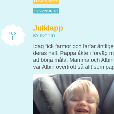
UNCATEGORIZED
NO COMMENTS »
Julklapp
JUN
1
BY INGRID
Idag fick farmor och farfar äntli
deras hall. Pappa åkte i förväg 
att börja måla. Mamma och Albin
var Albin övertrött så allt som pap