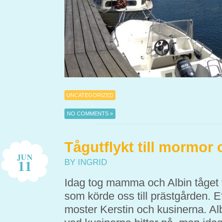
UNCATEGORIZED
NO COMMENTS »
Tågutflykt till mormor
JUN
11
BY INGRID
Idag tog mamma och Albin tåget t
som körde oss till prästgården. E
moster Kerstin och kusinerna. Albin