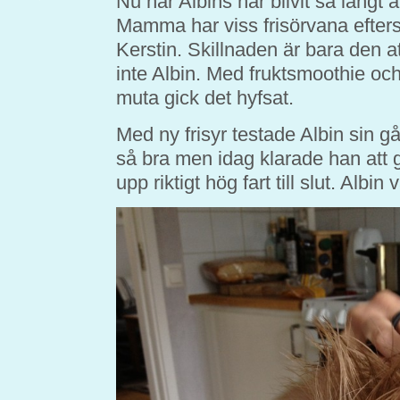
Nu har Albins hår blivit så långt a
Mamma har viss frisörvana efter
Kerstin. Skillnaden är bara den att
inte Albin. Med fruktsmoothie oc
muta gick det hyfsat.
Med ny frisyr testade Albin sin gå
så bra men idag klarade han att 
upp riktigt hög fart till slut. Albi