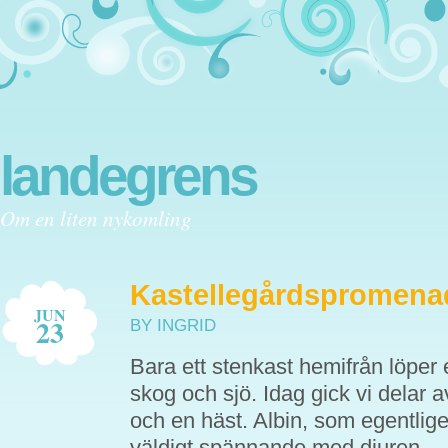
landegrens
Om en liten nykomling
Kastellegårdspromena
JUN
23
BY INGRID
Bara ett stenkast hemifrån löper
skog och sjö. Idag gick vi delar a
och en häst. Albin, som egentligen
väldigt spännande med djuren.