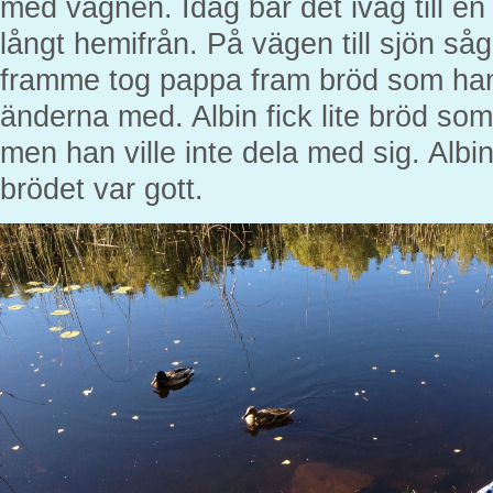
med vagnen. Idag bar det iväg till en 
långt hemifrån. På vägen till sjön såg
framme tog pappa fram bröd som han
änderna med. Albin fick lite bröd som
men han ville inte dela med sig. Albi
brödet var gott.