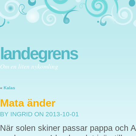
landegrens
Om en liten nykomling
«
Kalas
Mata änder
BY INGRID
ON 2013-10-01
När solen skiner passar pappa och A