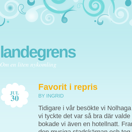
landegrens
Om en liten nykomling
Favorit i repris
JUL
30
BY INGRID
Tidigare i vår besökte vi Nolhaga
vi tyckte det var så bra där valde
bokade vi även en hotellnatt. Fra
den mysiga stadskärnan och tog e