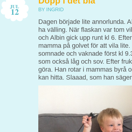
Dopp i det blå
JUL
12
BY INGRID
Dagen började lite annorlunda. Al
ha välling. När flaskan var tom 
och Albin gick upp runt kl 6. Efte
mamma på golvet för att vila lit
somnade och vaknade först kl 9.
som också låg och sov. Efter fru
göra. Han rotar i mammas byrå oc
kan hitta. Slaaad, som han säger, ä