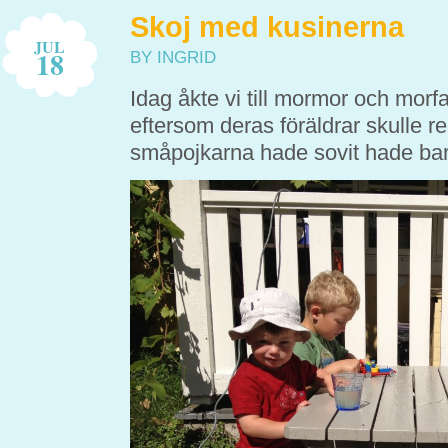
Skoj med kusinerna
JUL
18
BY INGRID
Idag åkte vi till mormor och morf
eftersom deras föräldrar skulle r
småpojkarna hade sovit hade bar