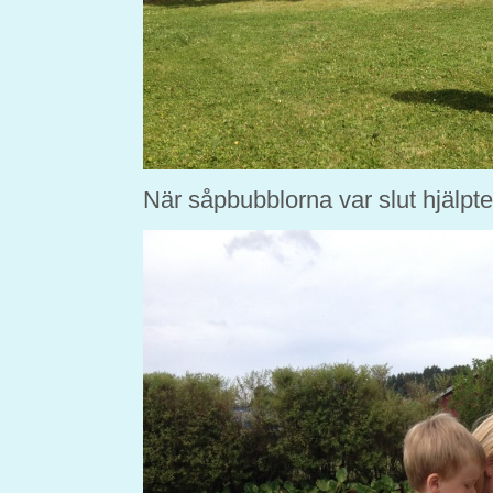
När såpbubblorna var slut hjälpt