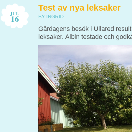
Test av nya leksaker
JUL
16
BY INGRID
Gårdagens besök i Ullared result
leksaker. Albin testade och god