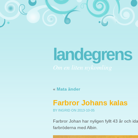
landegrens
Om en liten nykomling
«
Mata änder
Farbror Johans kalas
BY INGRID
ON 2013-10-05
Farbror Johan har nyligen fyllt 43 år och id
farbröderna med Albin.