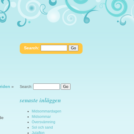
Search:
friden
»
Search:
senaste inläggen
Midsommardagen
Midsommar
de
Översvämning
Sol och sand
Julafton