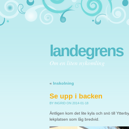
landegrens
Om en liten nykomling
«
Inskolning
Se upp i backen
BY INGRID
ON 2014-01-18
Äntligen kom det lite kyla och snö till Ytter
lekplatsen som låg bredvid.