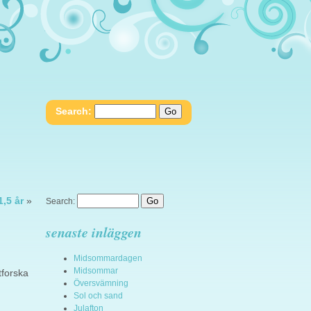
Search:
1,5 år
»
Search:
senaste inläggen
Midsommardagen
Midsommar
tforska
Översvämning
Sol och sand
Julafton