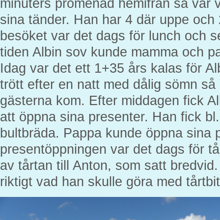
minuters promenad hemifrån så var vi
sina tänder. Han har 4 där uppe och 2
besöket var det dags för lunch och 
tiden Albin sov kunde mamma och pap
Idag var det ett 1+35 års kalas för A
trött efter en natt med dålig sömn så
gästerna kom. Efter middagen fick Alb
att öppna sina presenter. Han fick bl
bultbräda. Pappa kunde öppna sina pr
presentöppningen var det dags för tå
av tårtan till Anton, som satt bredvid
riktigt vad han skulle göra med tårtbi