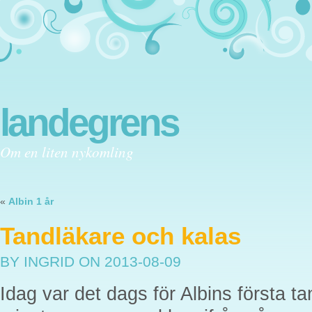
landegrens
Om en liten nykomling
«
Albin 1 år
Tandläkare och kalas
BY INGRID
ON 2013-08-09
Idag var det dags för Albins första t