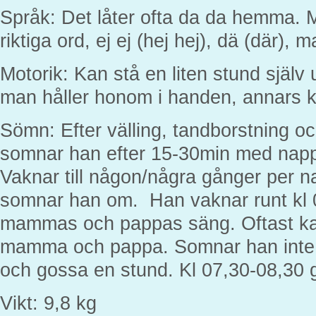
Språk: Det låter ofta da da hemma.
riktiga ord, ej ej (hej hej), dä (där),
Motorik: Kan stå en liten stund själv 
man håller honom i handen, annars k
Sömn: Efter välling, tandborstning oc
somnar han efter 15-30min med napp
Vaknar till någon/några gånger per n
somnar han om. Han vaknar runt kl 06
mammas och pappas säng. Oftast k
mamma och pappa. Somnar han inte om
och gossa en stund. Kl 07,30-08,30 g
Vikt: 9,8 kg