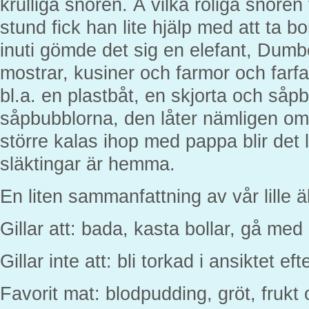
krulliga snören. Å vilka roliga snören
stund fick han lite hjälp med att ta b
inuti gömde det sig en elefant, Dumb
mostrar, kusiner och farmor och farfar
bl.a. en plastbåt, en skjorta och såpb
såpbubblorna, den låter nämligen om
större kalas ihop med pappa blir det l
släktingar är hemma.
En liten sammanfattning av vår lille ä
Gillar att: bada, kasta bollar, gå me
Gillar inte att: bli torkad i ansiktet eft
Favorit mat: blodpudding, gröt, frukt 