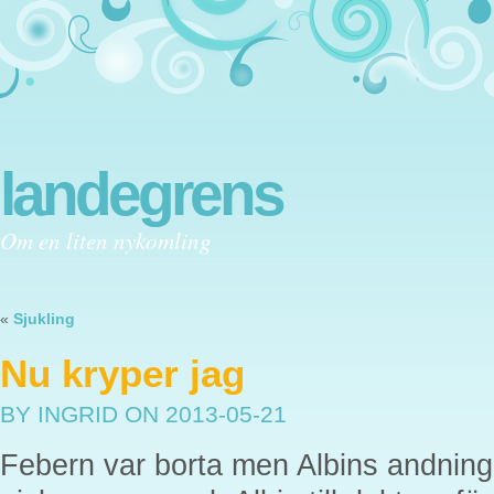
landegrens
Om en liten nykomling
«
Sjukling
Nu kryper jag
BY INGRID
ON 2013-05-21
Febern var borta men Albins andning