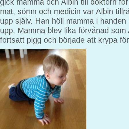
gick mamma och Albin till doktorn för a
mat, sömn och medicin var Albin tillräc
upp själv. Han höll mamma i handen o
upp. Mamma blev lika förvånad som A
fortsatt pigg och började att krypa fö