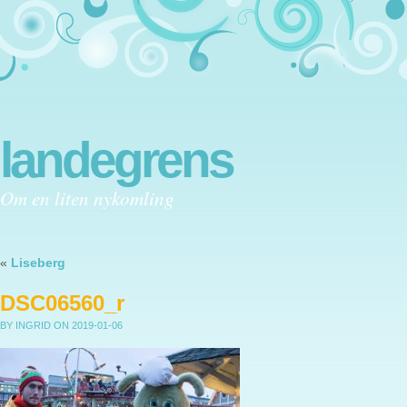
landegrens
Om en liten nykomling
«
Liseberg
DSC06560_r
BY INGRID
ON 2019-01-06