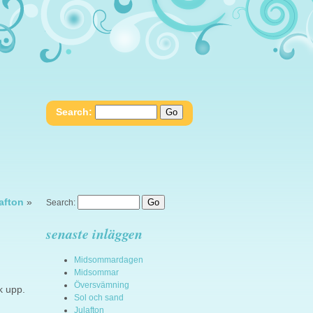
Search:
afton
»
Search:
senaste inläggen
Midsommardagen
Midsommar
Översvämning
k upp.
Sol och sand
Julafton