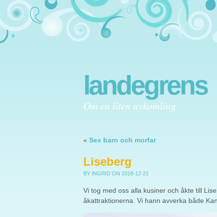
landegrens
Om en liten nykomling
«
Sex barn och morfar
Liseberg
BY INGRID
ON 2018-12-21
Vi tog med oss alla kusiner och åkte till Lis
åkattraktionerna. Vi hann avverka både Ka