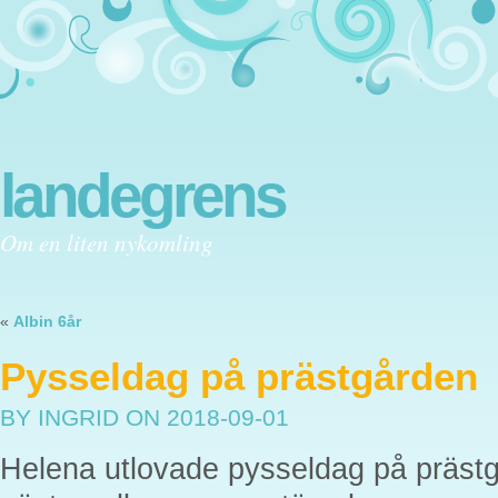
landegrens
Om en liten nykomling
«
Albin 6år
Pysseldag på prästgården
BY INGRID
ON 2018-09-01
Helena utlovade pysseldag på präst