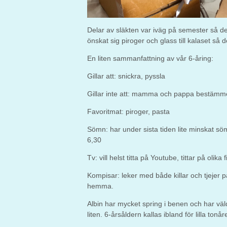
Delar av släkten var iväg på semester så det
önskat sig piroger och glass till kalaset så de
En liten sammanfattning av vår 6-åring:
Gillar att: snickra, pyssla
Gillar inte att: mamma och pappa bestämm
Favoritmat: piroger, pasta
Sömn: har under sista tiden lite minskat
6,30
Tv: vill helst titta på Youtube, tittar på olik
Kompisar: leker med både killar och tjejer
hemma.
Albin har mycket spring i benen och har väldig
liten. 6-årsåldern kallas ibland för lilla to