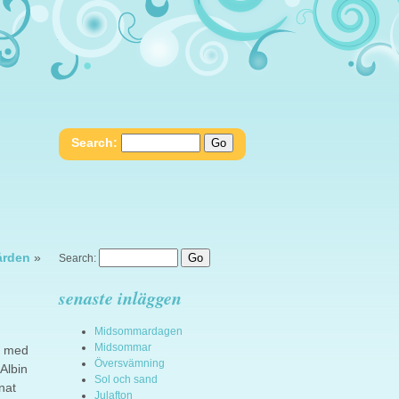
Search:
ården
»
Search:
senaste inläggen
Midsommardagen
Midsommar
m med
Översvämning
Albin
Sol och sand
nat
Julafton