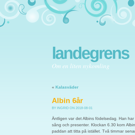
landegrens
Om en liten nykomling
«
Kalasväder
Albin 6år
BY INGRID
ON 2018-08-01
Äntligen var det Albins födelsedag. Han h
sång och presenter. Klockan 6.30 kom Albin 
paddan att titta på istället. Två timmar se