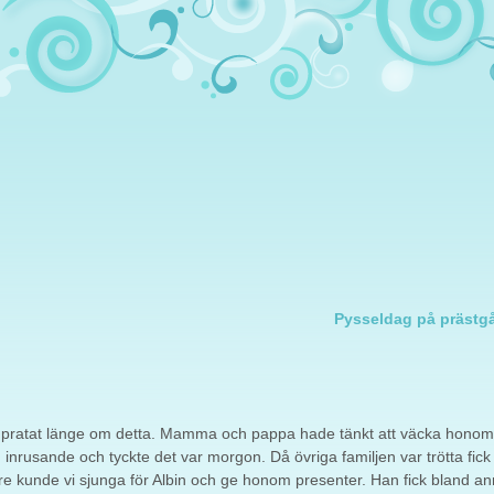
Pysseldag på prästg
ar pratat länge om detta. Mamma och pappa hade tänkt att väcka hono
inrusande och tyckte det var morgon. Då övriga familjen var trötta fick 
nare kunde vi sjunga för Albin och ge honom presenter. Han fick bland an