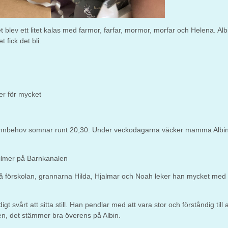
 blev ett litet kalas med farmor, farfar, mormor, morfar och Helena. Al
t fick det bli.
er för mycket
 sömnbehov somnar runt 20,30. Under veckodagarna väcker mamma Albin
a filmer på Barnkanalen
 på förskolan, grannarna Hilda, Hjalmar och Noah leker han mycket med
t svårt att sitta still. Han pendlar med att vara stor och förståndig till 
nåren, det stämmer bra överens på Albin.