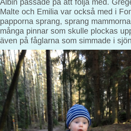
Albin passade på att följa med. Greg
Malte och Emilia var också med i Fon
papporna sprang, sprang mammorna e
många pinnar som skulle plockas upp 
även på fåglarna som simmade i sjön