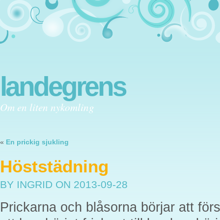
landegrens
Om en liten nykomling
«
En prickig sjukling
Höststädning
BY INGRID
ON 2013-09-28
Prickarna och blåsorna börjar att för