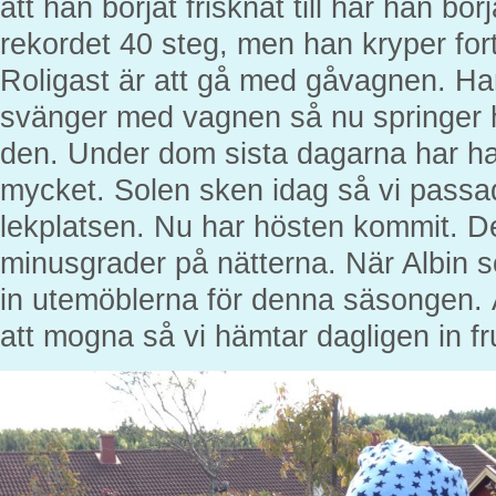
att han börjat frisknat till har han bör
rekordet 40 steg, men han kryper fort
Roligast är att gå med gåvagnen. Han
svänger med vagnen så nu springer h
den. Under dom sista dagarna har ha
mycket. Solen sken idag så vi passad
lekplatsen. Nu har hösten kommit. De
minusgrader på nätterna. När Albin
in utemöblerna för denna säsongen. 
att mogna så vi hämtar dagligen in fr