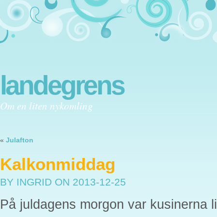
landegrens
Om en liten nykomling
«
Julafton
Kalkonmiddag
BY INGRID
ON 2013-12-25
På juldagens morgon var kusinerna l