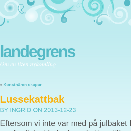
landegrens
Om en liten nykomling
«
Konstnären skapar
Lussekattbak
BY INGRID
ON 2013-12-23
Eftersom vi inte var med på julbak