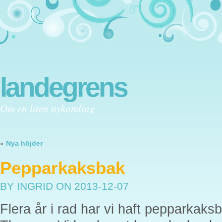
landegrens
Om en liten nykomling
«
Nya höjder
Pepparkaksbak
BY INGRID
ON 2013-12-07
Flera år i rad har vi haft pepparkak