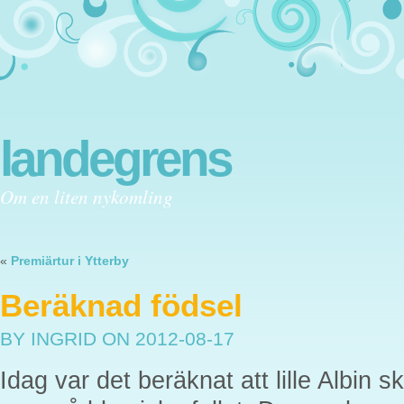
landegrens
Om en liten nykomling
«
Premiärtur i Ytterby
Beräknad födsel
BY INGRID
ON 2012-08-17
Idag var det beräknat att lille Albin s