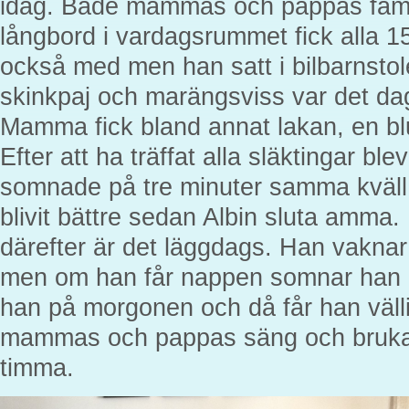
idag. Både mammas och pappas famil
långbord i vardagsrummet fick alla 1
också med men han satt i bilbarnstol
skinkpaj och marängsviss var det da
Mamma fick bland annat lakan, en blu
Efter att ha träffat alla släktingar blev
somnade på tre minuter samma kväll
blivit bättre sedan Albin sluta amma. 
därefter är det läggdags. Han vakna
men om han får nappen somnar han o
han på morgonen och då får han vällin
mammas och pappas säng och brukar 
timma.