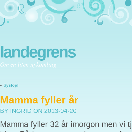
landegrens
Om en liten nykomling
«
Syslöjd
Mamma fyller år
BY INGRID
ON 2013-04-20
Mamma fyller 32 år imorgon men vi tj