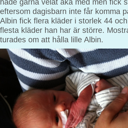
hade gärna velat åka med men fick
eftersom dagisbarn inte får komma p
Albin fick flera kläder i storlek 44 o
flesta kläder han har är större. Most
turades om att hålla lille Albin.