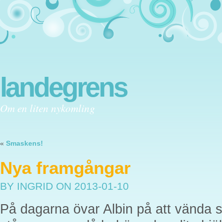
landegrens
Om en liten nykomling
«
Smaskens!
Nya framgångar
BY INGRID
ON 2013-01-10
På dagarna övar Albin på att vända 