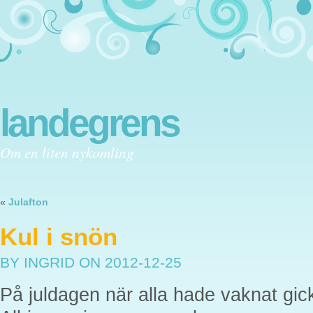
landegrens
Om en liten nykomling
«
Julafton
Kul i snön
BY INGRID
ON 2012-12-25
På juldagen när alla hade vaknat gick