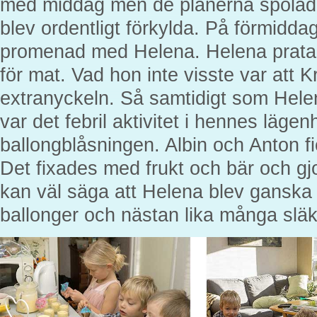
med middag men de planerna spolad
blev ordentligt förkylda. På förmidda
promenad med Helena. Helena pratad
för mat. Vad hon inte visste var att K
extranyckeln. Så samtidigt som Hele
var det febril aktivitet i hennes läge
ballongblåsningen. Albin och Anton f
Det fixades med frukt och bär och g
kan väl säga att Helena blev ganska
ballonger och nästan lika många släk