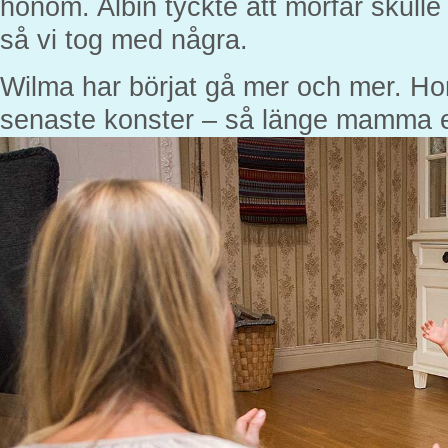
honom. Albin tyckte att morfar skulle 
så vi tog med några.
Wilma har börjat gå mer och mer. Ho
senaste konster – så länge mamma el