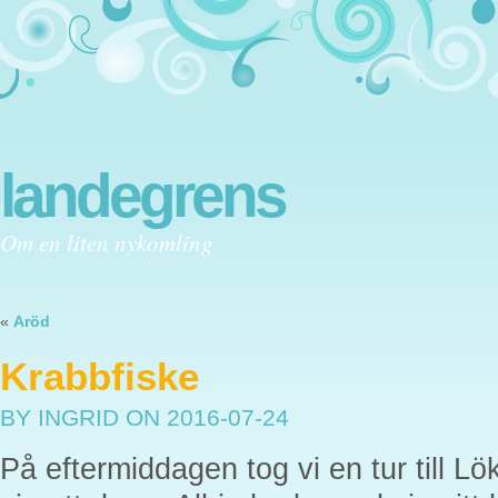
landegrens
Om en liten nykomling
«
Aröd
Krabbfiske
BY INGRID
ON 2016-07-24
På eftermiddagen tog vi en tur till Lö