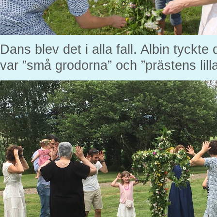
Dans blev det i alla fall. Albin tyckte 
var ”små grodorna” och ”prästens lill