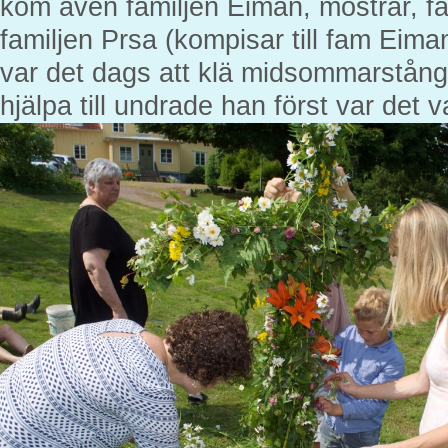
kom även familjen Eiman, mostrar, fa
familjen Prsa (kompisar till fam Eiman
var det dags att klä midsommarstånge
hjälpa till undrade han först var det 