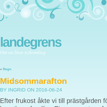
landegrens
Om en liten nykomling
«
Regn
Midsommarafton
BY INGRID
ON 2016-06-24
Efter frukost åkte vi till prästgården