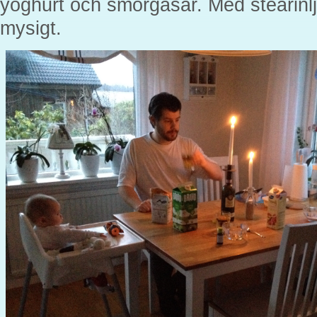
yoghurt och smörgåsar. Med stearinlju
mysigt.