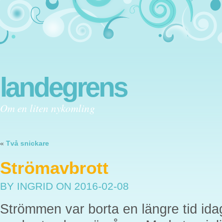
landegrens
Om en liten nykomling
«
Två snickare
Strömavbrott
BY INGRID
ON 2016-02-08
Strömmen var borta en längre tid idag.