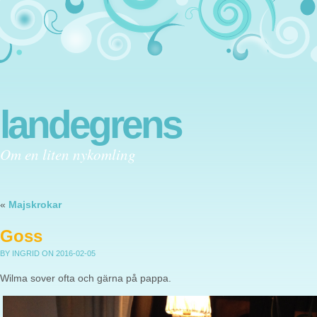
landegrens
Om en liten nykomling
«
Majskrokar
Goss
BY INGRID
ON 2016-02-05
Wilma sover ofta och gärna på pappa.