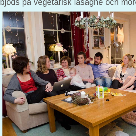
bjöds på vegetarisk lasagne och morot