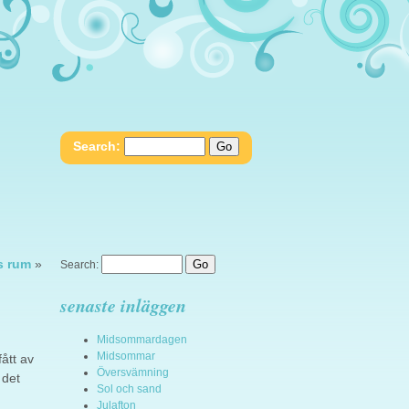
Search:
s rum
»
Search:
senaste inläggen
Midsommardagen
Midsommar
ått av
Översvämning
 det
Sol och sand
Julafton