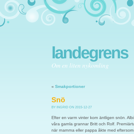
landegrens
Om en liten nykomling
«
Smakportioner
Snö
BY INGRID
ON 2015-12-27
Efter en varm vinter kom äntligen snön. Al
våra gamla grannar Britt och Rolf. Premiärtu
när mamma eller pappa åkte med eftersom de