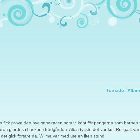
Tornado i Albin
bin fick prova den nya snowracen som vi köpt för pengarna som barnen f
ren gjordes i backen i trädgården. Albin tyckte det var kul. Roligast var
t gick fortare då. Wilma var med ute en liten stund.