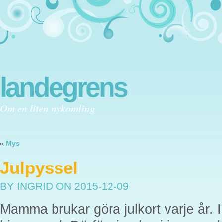
landegrens
Om en liten nykomling
«
Mys
Julpyssel
BY INGRID
ON 2015-12-09
Mamma brukar göra julkort varje år. I 