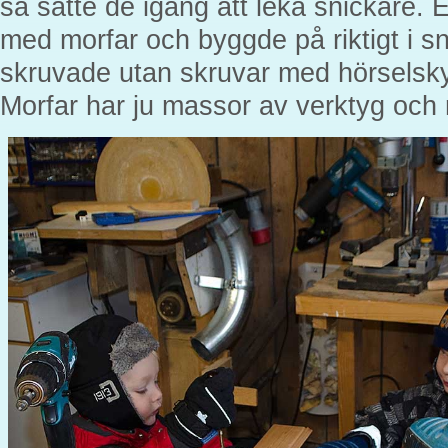
så satte de igång att leka snickare. 
med morfar och byggde på riktigt i s
skruvade utan skruvar med hörselsky
Morfar har ju massor av verktyg och m