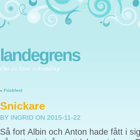
landegrens
Om en liten nykomling
«
Friskfest
Snickare
BY INGRID
ON 2015-11-22
Så fort Albin och Anton hade fått i si