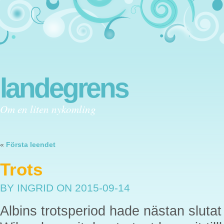
landegrens
Om en liten nykomling
«
Första leendet
Trots
BY INGRID
ON 2015-09-14
Albins trotsperiod hade nästan slutat