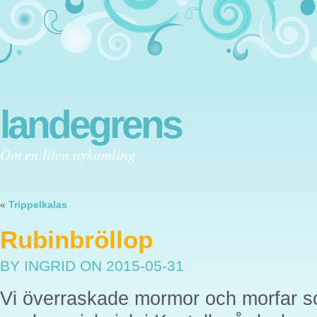
landegrens
Om en liten nykomling
«
Trippelkalas
Rubinbröllop
BY INGRID
ON 2015-05-31
Vi överraskade mormor och morfar som