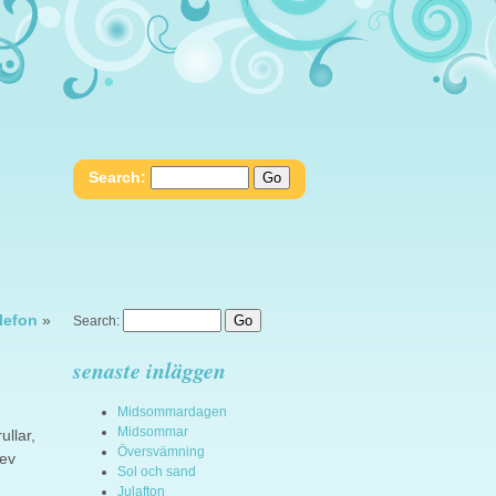
Search:
lefon
»
Search:
senaste inläggen
Midsommardagen
Midsommar
ullar,
Översvämning
lev
Sol och sand
Julafton