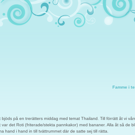
Famme i te
t bjöds på en trerätters middag med temat Thailand. Till förrätt åt vi vårr
ätt var det Roti (friterade/stekta pannkakor) med bananer. Alla åt så de b
and i hand in till tvättrummet där de satte sej till rätta.