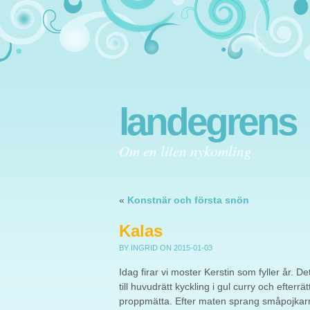
landegrens
Om en liten nykomling
«
Konstnär och första snön
Kalas
BY INGRID
ON 2015-01-03
Idag firar vi moster Kerstin som fyller år. De
till huvudrätt kyckling i gul curry och efterr
proppmätta. Efter maten sprang småpojkarna h