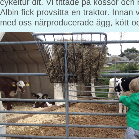
cykeltur dit. Vi tittade på kossor oc
Albin fick provsitta en traktor. Innan
med oss närproducerade ägg, kött oc