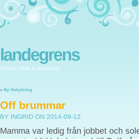
landegrens
Om en liten nykomling
«
Ny förkylning
Off brummar
BY INGRID
ON 2014-09-12
Mamma var ledig från jobbet och sol