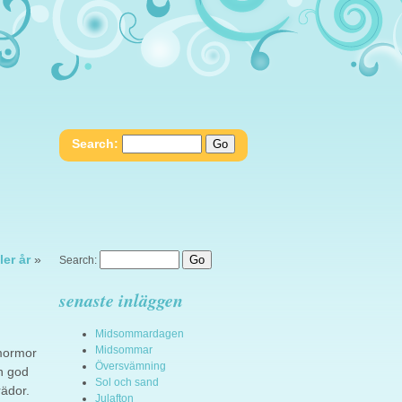
Search:
ler år
»
Search:
senaste inläggen
Midsommardagen
Midsommar
 mormor
Översvämning
n god
Sol och sand
rädor.
Julafton