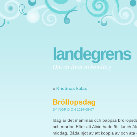
landegrens
Om en liten nykomling
«
Kristinas kalas
Bröllopsdag
BY INGRID
ON 2014-08-07
Idag är det mammas och pappas bröllopsdag.
och morfar. Efter att Albin hade ätit lunch
middag. Båda njöt av att koppla av och äta 