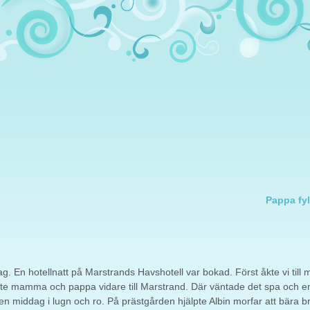
Pappa fyl
 En hotellnatt på Marstrands Havshotell var bokad. Först åkte vi till
 åkte mamma och pappa vidare till Marstrand. Där väntade det spa och e
en middag i lugn och ro. På prästgården hjälpte Albin morfar att bära b