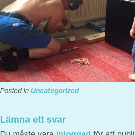
Posted in
Uncategorized
Lämna ett svar
Du måste vara
inloggad
för att pub