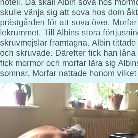
hotell. Då skall Albin sova hos mormo
skulle vänja sig att sova hos dom åkte
prästgården för att sova över. Morfar
lekrummet. Till Albins stora förtjus
skruvmejslar framtagna. Albin tittad
och skruvade. Därefter fick han låna
fick mormor och morfar lära sig Albin
somnar. Morfar nattade honom vilket 