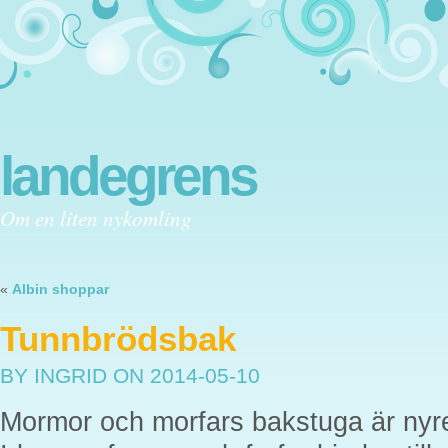
landegrens
Om en liten nykomling
«
Albin shoppar
Tunnbrödsbak
BY INGRID
ON 2014-05-10
Mormor och morfars bakstuga är nyren